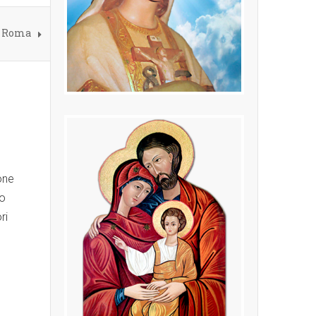
o, Roma
one
ro
ri