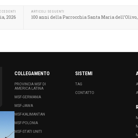
RECEDENTI
ARTICOLI SEGUENTI
ia, 2026
100 anni della Parrocchia Santa Maria dell’Oliv
COLLEGAMENTO
SISTEMI
PROVINCIA MSF DI
TAG
A
AMERICA LATINA
CONTATTO
A
MSF-GERMANIA
MSF-JAWA
MSF-KALIMANTAN
M
MSF-POLONIA
M
MSF-STATI UNITI
M