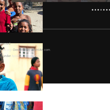
Reserved.
safa.org
- Designed by JoomlArt.com.
sed under
Apache License v2.0
.