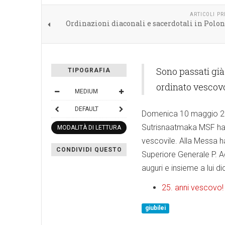
ARTICOLI P
Ordinazioni diaconali e sacerdotali in Polon
Sono passati già
TIPOGRAFIA
ordinato vescovo
MEDIUM
DEFAULT
Domenica 10 maggio 202
Sutrisnaatmaka MSF ha 
MODALITÀ DI LETTURA
vescovile. Alla Messa ha
CONDIVIDI QUESTO
Superiore Generale P. A
auguri e insieme a lui d
25. anni vescovo!
giubilei