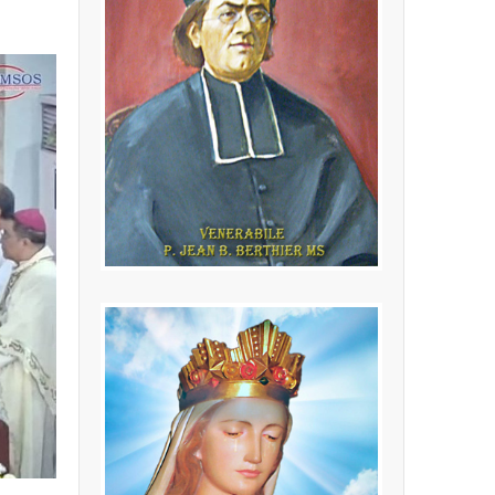
P. Jean Baptiste
Berthier MS
(24.02.1846 - 16.10.1908) Fondatore
della Congregazione dei Missionari
della Sacra Famiglia
LEGGI PIÙ