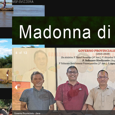
MSF-SVIZZERA
5
of
12
Governo Provinciale - Kalimantan