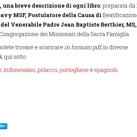
, una breve descrizione di ogni libro
, preparata da
avy MSF, Postulatore della Causa di
Beatificazion
e
del Venerabile Padre Jean Baptiste Berthier, MS,
Congregazione dei Missionari della Sacra Famiglia.
potete trovare e scaricare
in formato pdf,
in diverse
nk qui sotto:
e
,
indonesiano
,
polacco
,
portoghese
e
spagnolo
.
libri