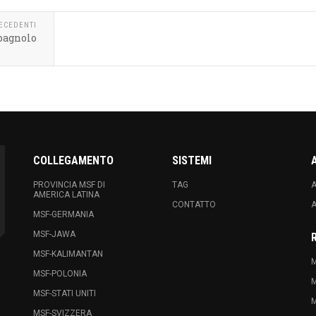
RECEDENTI
spagnolo
COLLEGAMENTO
SISTEMI
PROVINCIA MSF DI
TAG
A
AMERICA LATINA
CONTATTO
A
MSF-GERMANIA
MSF-JAWA
MSF-KALIMANTAN
M
MSF-POLONIA
M
MSF-STATI UNITI
M
MSF-SVIZZERA