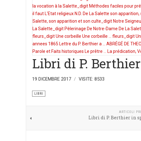
la vocation à la Salette_digit
Méthodes faciles pour prép
il faut
L'Etat religieux
N.D. De La Salette son apparition,
Salette, son apparition et son culte_digit
Notre Seigneu
La Salette_digit
Pèlerinage De Notre-Dame De La Salet
fleurs_digit
Une corbeille
Une corbeille ... fleurs_digit
Un
annees 1865
Lettre du P. Berthier a ...
ABRÉGÉ DE THEOL
Parole et Faits historiques
Le prêtre ... La prédication, Vo
Libri di P. Berthie
19 DICEMBRE 2017
VISITE: 8533
LIBRI
ARTICOLI P
Libri di P. Berthier in 