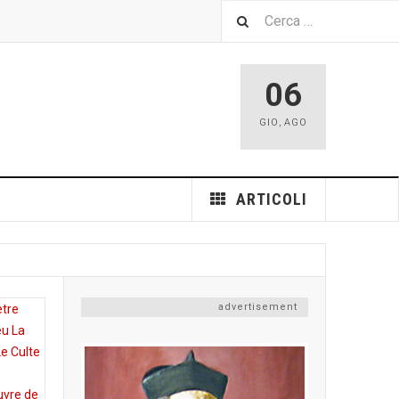
06
GIO
,
AGO
ARTICOLI
advertisement
etre
ieu
La
Le Culte
uvre de