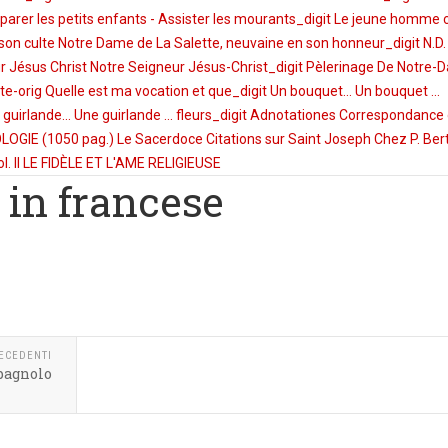
arer les petits enfants - Assister les mourants_digit
Le jeune homme
 son culte
Notre Dame de La Salette, neuvaine en son honneur_digit
N.D.
r Jésus Christ
Notre Seigneur Jésus-Christ_digit
Pèlerinage De Notre-
te-orig
Quelle est ma vocation et que_digit
Un bouquet...
Un bouquet ...
 guirlande...
Une guirlande ... fleurs_digit
Adnotationes
Correspondance
OGIE (1050 pag.)
Le Sacerdoce
Citations sur Saint Joseph Chez P. Ber
l. II
LE FIDÈLE ET L'AME RELIGIEUSE
r in francese
RECEDENTI
spagnolo