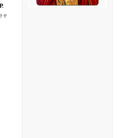
P.
e e
Santa Famiglia di
Nazaret
Modello di vita, scelto da P. Jean B.
Berthier per i Missionari della Sacra
Famiglia.
UN PO' DI IMMAGINI..