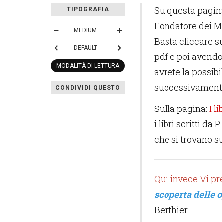
Su questa pagina 
TIPOGRAFIA
Fondatore dei Mi
MEDIUM
Basta cliccare su
DEFAULT
pdf e poi avendo 
MODALITÀ DI LETTURA
avrete la possibi
successivament
CONDIVIDI QUESTO
Sulla pagina:
I li
i libri scritti da
che si trovano su
Qui invece Vi pr
scoperta delle 
Berthier.