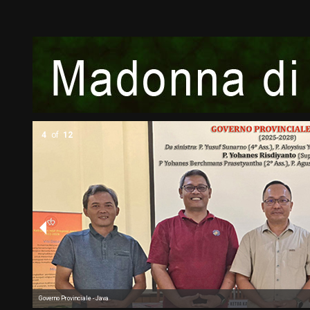
5
of
12
Governo Provinciale - Kalimantan