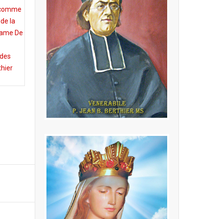
 comme
 de la
Dame De
 des
thier
P. Jean Baptiste
Berthier MS
(24.02.1846 - 16.10.1908) Fondatore
della Congregazione dei Missionari
della Sacra Famiglia
LEGGI PIÙ