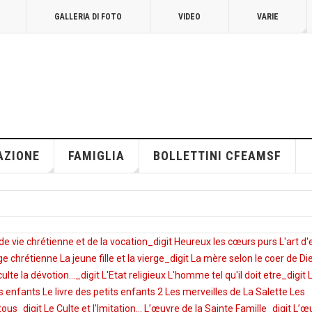
GALLERIA DI FOTO
VIDEO
VARIE
AZIONE
FAMIGLIA
BOLLETTINI CFEAMSF
de vie chrétienne et de la vocation_digit
Heureux les cœurs purs
L'art d'
erge chrétienne
La jeune fille et la vierge_digit
La mère selon le coer de D
ulte la dévotion..._digit
L'Etat religieux
L'homme tel qu'il doit etre_digit
ts enfants
Le livre des petits enfants 2
Les merveilles de La Salette
Les
 tous_digit
Le Culte et l'Imitation...
L’œuvre de la Sainte Famille_digit
L’œ