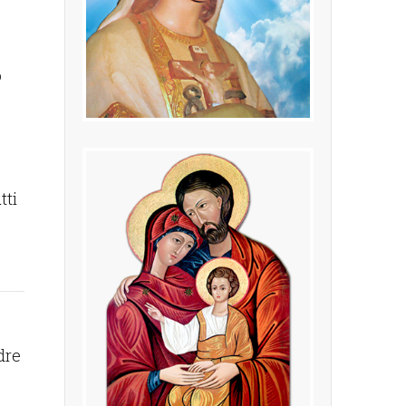
o
tti
adre