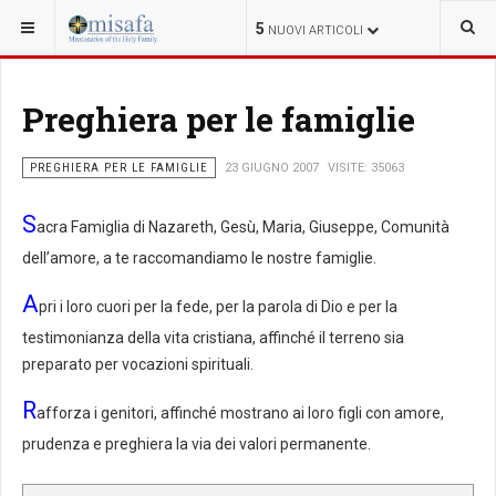
SEI QUI:
FAMIGLIA
5
NUOVI ARTICOLI
Preghiera per le famiglie
PREGHIERA PER LE FAMIGLIE
23 GIUGNO 2007
VISITE: 35063
S
acra Famiglia di Nazareth, Gesù, Maria, Giuseppe, Comunità
dell’amore, a te raccomandiamo le nostre famiglie.
A
pri i loro cuori per la fede, per la parola di Dio e per la
testimonianza della vita cristiana, affinché il terreno sia
preparato per vocazioni spirituali.
R
afforza i genitori, affinché mostrano ai loro figli con amore,
prudenza e preghiera la via dei valori permanente.