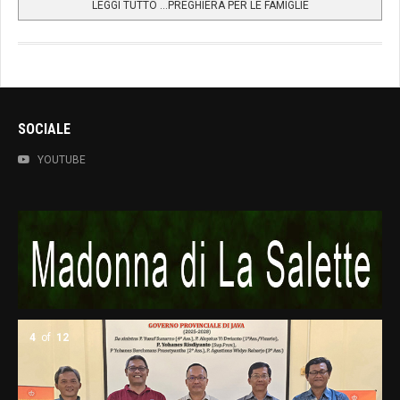
LEGGI TUTTO …PREGHIERA PER LE FAMIGLIE
SOCIALE
YOUTUBE
4
of
12