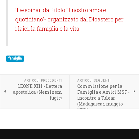
Il webinar, dal titolo ‘Il nostro amore
quotidiano’- organizzato dal Dicastero per
i laici, la famiglia e la vita
famiglia
ARTICOLI PRECEDENTI
ARTICOLI SEGUENTI
LEONE XIII - Lettera
Commissione per la
apostolica «Neminem
Famiglia e Amici MSF -
fugit»
incontro a Tulear
(Madagascar, maggio
2018)