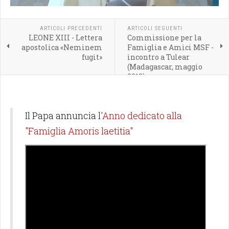
ARTICOLI PRECEDENTI
ARTICOLI SEGUENTI
LEONE XIII - Lettera
Commissione per la
apostolica «Neminem
Famiglia e Amici MSF -
fugit»
incontro a Tulear
(Madagascar, maggio
2018)
Il Papa annuncia l'
Anno dedicato alla
"Famiglia Amoris laetitia"