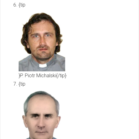
{tip
}P. Piotr Michalski{/tip}
{tip