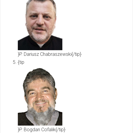
}P. Dariusz Chabraszewski{/tip}
{tip
}P. Bogdan Cofalik{/tip}