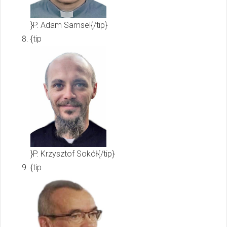
}P. Adam Samsel{/tip}
{tip
}P. Krzysztof Sokół{/tip}
{tip