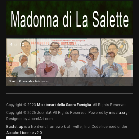
5
of
12
Governo Provinciale - Kalimantan
Go
Go
Go
Co
Co
Co
Co
Copyright © 2023
Missionari della Sacra Famiglia
. All Rights Reserved.
Copyright © 2026 Joomla!. All Rights Reserved. Powered by
misafa.org
-
Designed by JoomlArt.com.
Bootstrap
is a front-end framework of Twitter, Inc. Code licensed under
Apache License v2.0
.