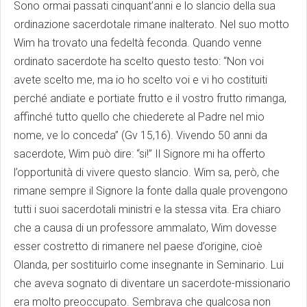
Sono ormai passati cinquant’anni e lo slancio della sua
ordinazione sacerdotale rimane inalterato. Nel suo motto
Wim ha trovato una fedeltà feconda. Quando venne
ordinato sacerdote ha scelto questo testo: “Non voi
avete scelto me, ma io ho scelto voi e vi ho costituiti
perché andiate e portiate frutto e il vostro frutto rimanga,
affinché tutto quello che chiederete al Padre nel mio
nome, ve lo conceda” (Gv 15,16). Vivendo 50 anni da
sacerdote, Wim può dire: “si!” Il Signore mi ha offerto
l’opportunità di vivere questo slancio. Wim sa, però, che
rimane sempre il Signore la fonte dalla quale provengono
tutti i suoi sacerdotali ministri e la stessa vita. Era chiaro
che a causa di un professore ammalato, Wim dovesse
esser costretto di rimanere nel paese d’origine, cioè
Olanda, per sostituirlo come insegnante in Seminario. Lui
che aveva sognato di diventare un sacerdote-missionario
era molto preoccupato. Sembrava che qualcosa non