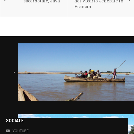
sacerdotale, Java
del Vicario Generale in
Francia
SOCIALE
YOUTUBE